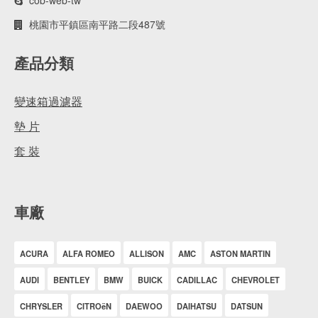
cob-web-tw
桃園市平鎮區南平路二段487號
產品分類
變速箱過濾器
墊 片
套 裝
車廠
ACURA
ALFA ROMEO
ALLISON
AMC
ASTON MARTIN
AUDI
BENTLEY
BMW
BUICK
CADILLAC
CHEVROLET
CHRYSLER
CITROëN
DAEWOO
DAIHATSU
DATSUN