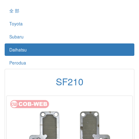
全 部
Toyota
Subaru
Daihatsu
Perodua
SF210