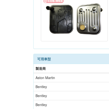
可用車型
製造商
Aston Martin
Bentley
Bentley
Bentley