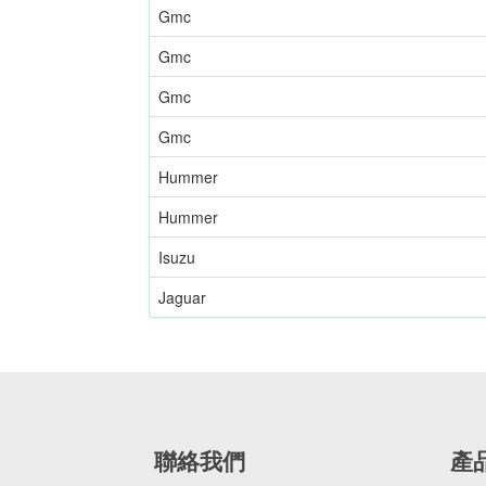
Gmc
Gmc
Gmc
Gmc
Hummer
Hummer
Isuzu
Jaguar
聯絡我們
產