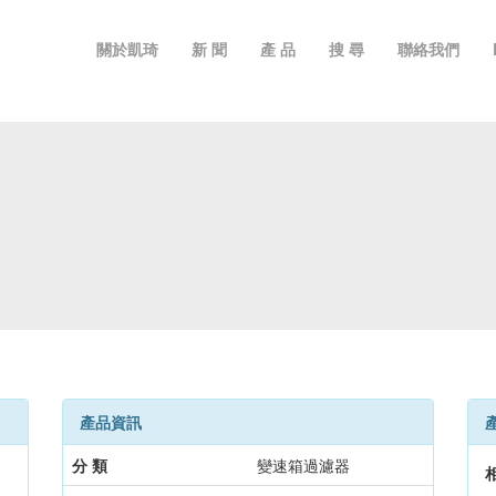
關於凱琦
新 聞
產 品
搜 尋
聯絡我們
產品資訊
分 類
變速箱過濾器