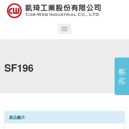
Toggle
navigation
SF196
詢 價
產品圖片