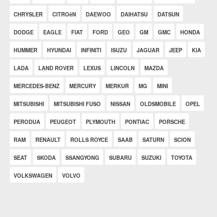
CHRYSLER
CITROëN
DAEWOO
DAIHATSU
DATSUN
DODGE
EAGLE
FIAT
FORD
GEO
GM
GMC
HONDA
HUMMER
HYUNDAI
INFINITI
ISUZU
JAGUAR
JEEP
KIA
LADA
LAND ROVER
LEXUS
LINCOLN
MAZDA
MERCEDES-BENZ
MERCURY
MERKUR
MG
MINI
MITSUBISHI
MITSUBISHI FUSO
NISSAN
OLDSMOBILE
OPEL
PERODUA
PEUGEOT
PLYMOUTH
PONTIAC
PORSCHE
RAM
RENAULT
ROLLS ROYCE
SAAB
SATURN
SCION
SEAT
SKODA
SSANGYONG
SUBARU
SUZUKI
TOYOTA
VOLKSWAGEN
VOLVO