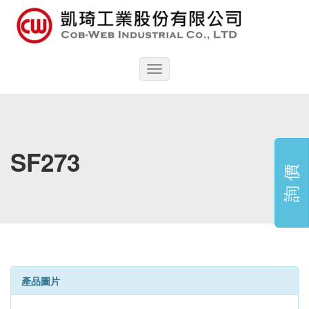
Toggle
navigation
SF273
詢 價
產品圖片