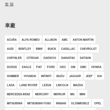
套 裝
車廠
ACURA
ALFA ROMEO
ALLISON
AMC
ASTON MARTIN
AUDI
BENTLEY
BMW
BUICK
CADILLAC
CHEVROLET
CHRYSLER
CITROëN
DAEWOO
DAIHATSU
DATSUN
DODGE
EAGLE
FIAT
FORD
GEO
GM
GMC
HONDA
HUMMER
HYUNDAI
INFINITI
ISUZU
JAGUAR
JEEP
KIA
LADA
LAND ROVER
LEXUS
LINCOLN
MAZDA
MERCEDES-BENZ
MERCURY
MERKUR
MG
MINI
MITSUBISHI
MITSUBISHI FUSO
NISSAN
OLDSMOBILE
OPEL